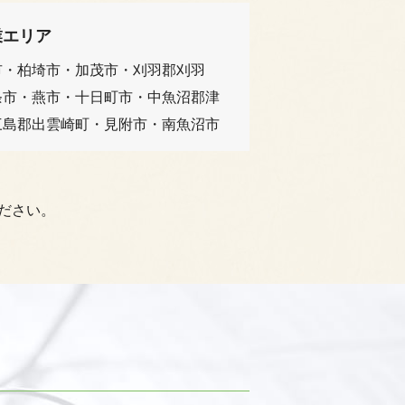
業エリア
市・柏埼市・加茂市・刈羽郡刈羽
条市・燕市・十日町市・中魚沼郡津
三島郡出雲崎町・見附市・南魚沼市
ださい。