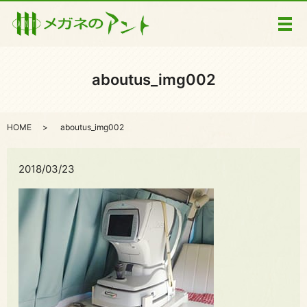
メ
aboutus_img002
HOME
aboutus_img002
2018/03/23