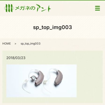
メ
sp_top_img003
HOME
sp_top_img003
2018/03/23