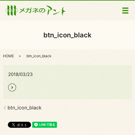
メ
btn_icon_black
HOME
btn_icon_black
2018/03/23
btn_icon_black