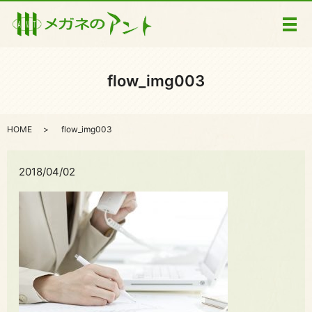
メ
flow_img003
HOME
flow_img003
2018/04/02