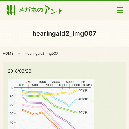
メ
hearingaid2_img007
HOME
hearingaid2_img007
2018/03/23