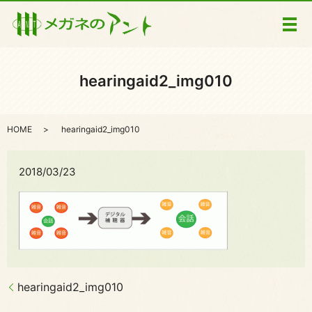
メ
hearingaid2_img010
HOME
hearingaid2_img010
2018/03/23
hearingaid2_img010