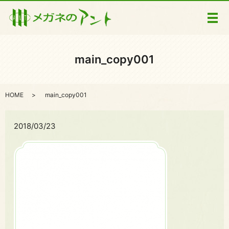
メ
main_copy001
HOME
main_copy001
2018/03/23