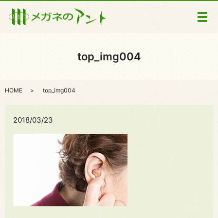
メ
top_img004
HOME
top_img004
2018/03/23